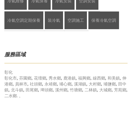
冷氣維修
冷氣保養
冷氣安裝
空調安裝
冷氣空調定期保養
裝冷氣
空調施工
保養冷氣空調
服務區域
彰化
彰化市
,
芬園鄉
,
花壇鄉
,
秀水鄉
,
鹿港鎮
,
福興鄉
,
線西鄉
,
和美鎮
,
伸
港鄉
,
員林市
,
社頭鄉
,
永靖鄉
,
埔心鄉
,
溪湖鎮
,
大村鄉
,
埔鹽鄉
,
田中
鎮
,
北斗鎮
,
田尾鄉
,
埤頭鄉
,
溪州鄉
,
竹塘鄉
,
二林鎮
,
大城鄉
,
芳苑鄉
,
二水鄉
.
。