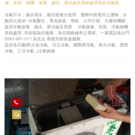
修、安裝、移機、保養、漏水、灌冷媒及系統處理等各項服務。
冷氣不冷；漏水滴水，搖控器無法使用，運轉中跳電停止運轉，冷
氣吹出臭味~冷氣醫生，專為家庭、學校、公司行號、大樓等機關，
提供冷氣保養、漏水、灌冷媒及買賣、 冷氣維修、安裝、冷氣移機
系統處理...等皆能為您服務，為空調維修界之專家。一通電話免出門
0983-681-917 高先生 專業到府快速服務。
提供各式廠牌(大金冷氣、日立冷氣、國際牌冷氣、東元冷氣、聲寶
冷氣、三洋冷氣...)冷氣維修