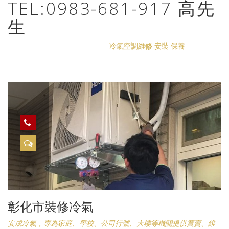
TEL:0983-681-917 高先
生
冷氣空調維修 安裝 保養
彰化市裝修冷氣
安成冷氣，專為家庭、學校、公司行號、大樓等機關提供買賣、維