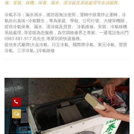
修、安裝、移機、保養、漏水、灌冷媒及系統處理等各項服務。
冷氣不冷；漏水滴水，搖控器無法使用，運轉中跳電停止運轉，冷
氣吹出臭味~冷氣醫生，專為家庭、學校、公司行號、大樓等機關，
提供冷氣保養、漏水、灌冷媒及買賣、 冷氣維修、安裝、冷氣移機
系統處理...等皆能為您服務，為空調維修界之專家。一通電話免出門
0983-681-917 高先生 專業到府快速服務。
提供各式廠牌(大金冷氣、日立冷氣、國際牌冷氣、東元冷氣、聲寶
冷氣、三洋冷氣...)冷氣維修