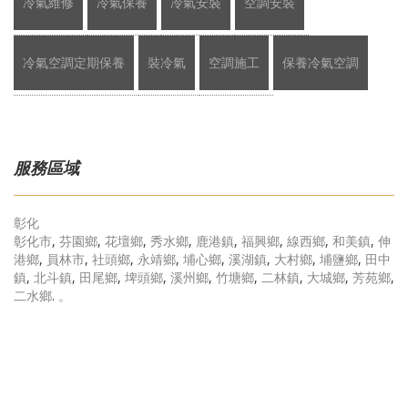
冷氣維修
冷氣保養
冷氣安裝
空調安裝
冷氣空調定期保養
裝冷氣
空調施工
保養冷氣空調
服務區域
彰化
彰化市
,
芬園鄉
,
花壇鄉
,
秀水鄉
,
鹿港鎮
,
福興鄉
,
線西鄉
,
和美鎮
,
伸
港鄉
,
員林市
,
社頭鄉
,
永靖鄉
,
埔心鄉
,
溪湖鎮
,
大村鄉
,
埔鹽鄉
,
田中
鎮
,
北斗鎮
,
田尾鄉
,
埤頭鄉
,
溪州鄉
,
竹塘鄉
,
二林鎮
,
大城鄉
,
芳苑鄉
,
二水鄉
.
。