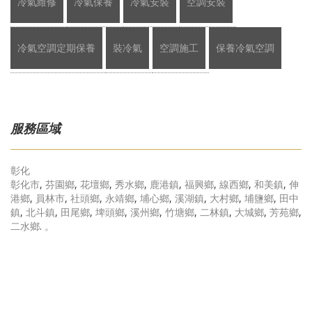
冷氣維修
冷氣保養
冷氣安裝
空調安裝
冷氣空調定期保養
裝冷氣
空調施工
保養冷氣空調
服務區域
彰化
彰化市
,
芬園鄉
,
花壇鄉
,
秀水鄉
,
鹿港鎮
,
福興鄉
,
線西鄉
,
和美鎮
,
伸
港鄉
,
員林市
,
社頭鄉
,
永靖鄉
,
埔心鄉
,
溪湖鎮
,
大村鄉
,
埔鹽鄉
,
田中
鎮
,
北斗鎮
,
田尾鄉
,
埤頭鄉
,
溪州鄉
,
竹塘鄉
,
二林鎮
,
大城鄉
,
芳苑鄉
,
二水鄉
.
。