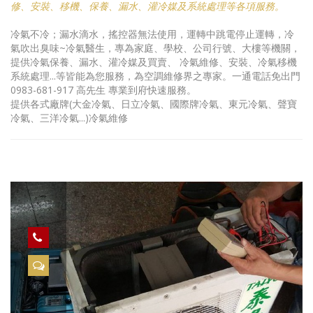
修、安裝、移機、保養、漏水、灌冷媒及系統處理等各項服務。
冷氣不冷；漏水滴水，搖控器無法使用，運轉中跳電停止運轉，冷
氣吹出臭味~冷氣醫生，專為家庭、學校、公司行號、大樓等機關，
提供冷氣保養、漏水、灌冷媒及買賣、 冷氣維修、安裝、冷氣移機
系統處理...等皆能為您服務，為空調維修界之專家。一通電話免出門
0983-681-917 高先生 專業到府快速服務。
提供各式廠牌(大金冷氣、日立冷氣、國際牌冷氣、東元冷氣、聲寶
冷氣、三洋冷氣...)冷氣維修