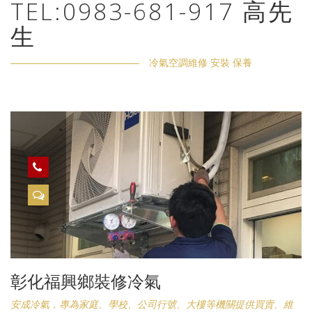
TEL:0983-681-917 高先
生
冷氣空調維修 安裝 保養
彰化福興鄉裝修冷氣
安成冷氣，專為家庭、學校、公司行號、大樓等機關提供買賣、維